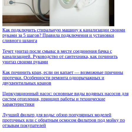
Как подключить стиральную машину к канализации своими
руками за 5 шагов? Правила подключения и установки
сливного шланга
Течет унитаз после смыва: в месте соединения бачка с
канализацией. Руководство от сантехника, как починить
унитаз своими руками
Как починить кран, если он капает — возможные причины
протечки. Особенности ремонта однорычажных и
двухвентильных кранов
Циркуляционный насос: основные виды водяных насосов для
систем отопления, принцип работы и технические
характеристики
Лучший фильтр для воды: обзор популярных моделей
проточных или с обратным осмосом фильтров под мойку по
отзывам покупателей