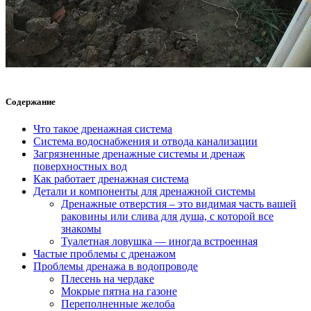
Содержание
Что такое дренажная система
Система водоснабжения и отвода канализации
Загрязненные дренажные системы и дренаж
поверхностных вод
Как работает дренажная система
Детали и компоненты для дренажной системы
Дренажные отверстия – это видимая часть вашей
раковины или слива для душа, с которой все
знакомы
Туалетная ловушка — иногда встроенная
Частые проблемы с дренажом
Проблемы дренажа в водопроводе
Плесень на чердаке
Мокрые пятна на газоне
Переполненные желоба