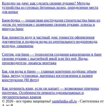
Колодец на даче: как сделать своими руками? Методы
устройства из готовых бетонных колец, определение места
для копки
Баня-бочка — пошаговая инструкция строительства бани из
досок по чертежам с размерами своими руками, плюсы и
минусы бани
Как провести воду в частный дом: тонкости оформления
документов и подвода воды из центрального водопровода,
колодца, скважины
Септик для бани — технология создания канализации в бане
своими руками с выгребной ямой или без неё. Виды,
производители, нюансы монтажа
Бак для воды в баню — главные критерии подбора: объем
бака, метод установки, материал изготовления и размер
конструкции (90 фото)
Как починить кран, если он капает — возможные причины
протечки. Особенности ремонта однорычажных и
двухвентильных кранов
© 2026 - все права защищены!
santehnika-all.ru
- Сантехника от
А до Я.