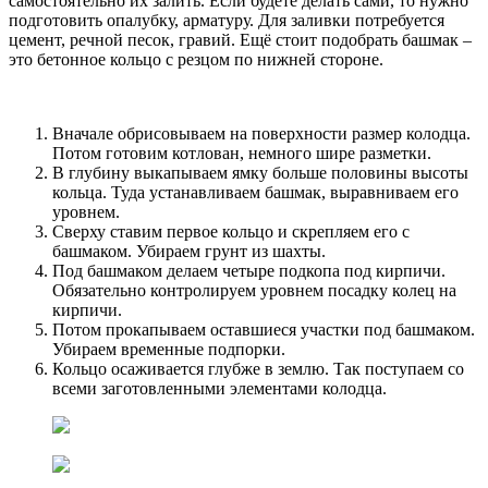
самостоятельно их залить. Если будете делать сами, то нужно
подготовить опалубку, арматуру. Для заливки потребуется
цемент, речной песок, гравий. Ещё стоит подобрать башмак –
это бетонное кольцо с резцом по нижней стороне.
Вначале обрисовываем на поверхности размер колодца.
Потом готовим котлован, немного шире разметки.
В глубину выкапываем ямку больше половины высоты
кольца. Туда устанавливаем башмак, выравниваем его
уровнем.
Сверху ставим первое кольцо и скрепляем его с
башмаком. Убираем грунт из шахты.
Под башмаком делаем четыре подкопа под кирпичи.
Обязательно контролируем уровнем посадку колец на
кирпичи.
Потом прокапываем оставшиеся участки под башмаком.
Убираем временные подпорки.
Кольцо осаживается глубже в землю. Так поступаем со
всеми заготовленными элементами колодца.