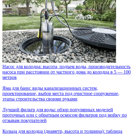
Насос для колодца: высота, подъем воды, производительность
насоса при расстоянии от частного дома до колодца в 5 — 100
метров
Яма для бани: виды канализационных систем,
проектирование, выбор места под очистное сооружение,
этапы строительства своими руками
Лучший фильтр для воды: обзор популярных моделей
проточных или с обратным осмосом фильтров под мойку по
отзывам покупателей
Кольца для колодца (диаметр, высота и толщина): таблица