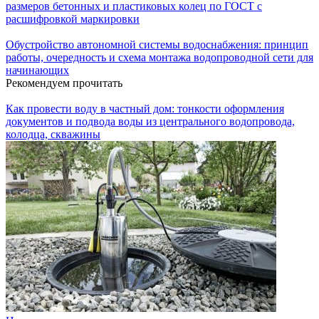
размеров бетонных и пластиковых колец по ГОСТ с
расшифровкой маркировки
Обустройство автономной системы водоснабжения: принцип
работы, очередность и схема монтажа водопроводной сети для
начинающих
Рекомендуем прочитать
Как провести воду в частный дом: тонкости оформления
документов и подвода воды из центрального водопровода,
колодца, скважины