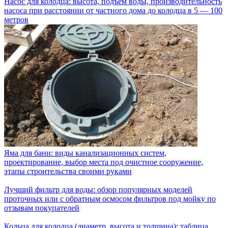
Насос для колодца: высота, подъем воды, производительность
насоса при расстоянии от частного дома до колодца в 5 — 100
метров
Яма для бани: виды канализационных систем,
проектирование, выбор места под очистное сооружение,
этапы строительства своими руками
Лучший фильтр для воды: обзор популярных моделей
проточных или с обратным осмосом фильтров под мойку по
отзывам покупателей
Кольца для колодца (диаметр, высота и толщина): таблица