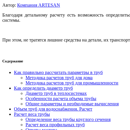
Автор:
Компания ARTESAN
Благодаря детальному расчету есть возможность определит
системы.
При этом, не тратятся лишние средства на детали, их трансп
Содержание
Как правильно рассчитать параметры в труб
Методика расчетов труб для дома
Методика расчетов труб для промышленности
Как определить диаметр труб
Диаметр труб в теплосистемах
Особенности расчета объема трубы
Общие параметры и необходимые вычисления
Объем труб для водоснабжения. Расчет
Расчет веса трубы
Определение веса трубы круглого сечения
Расчет веса профильных труб
Ответы мастера