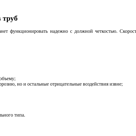
 труб
танет функционировать надежно с должной четкостью. Скорост
объему;
ррозию, но и остальные отрицательные воздействия извне;
ьного типа.