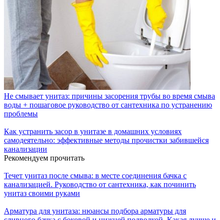
Не смывает унитаз: причины засорения трубы во время смыва
воды + пошаговое руководство от сантехника по устранению
проблемы
Как устранить засор в унитазе в домашних условиях
самодеятельно: эффективные методы прочистки забившейся
канализации
Рекомендуем прочитать
Течет унитаз после смыва: в месте соединения бачка с
канализацией. Руководство от сантехника, как починить
унитаз своими руками
Арматура для унитаза: нюансы подбора арматуры для
сливного бачка с боковой и нижней подводкой. Какая лучше и