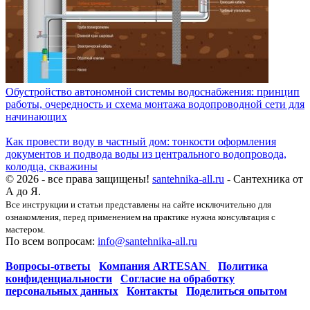
Обустройство автономной системы водоснабжения: принцип
работы, очередность и схема монтажа водопроводной сети для
начинающих
Как провести воду в частный дом: тонкости оформления
документов и подвода воды из центрального водопровода,
колодца, скважины
© 2026 - все права защищены!
santehnika-all.ru
- Сантехника от
А до Я.
Все инструкции и статьи представлены на сайте исключительно для
ознакомления, перед применением на практике нужна консультация с
мастером.
По всем вопросам:
info@santehnika-all.ru
Вопросы-ответы
Компания ARTESAN
Политика
конфиденциальности
Согласие на обработку
персональных данных
Контакты
Поделиться опытом