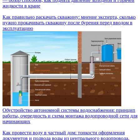
— обзор способов, как поднять давление холодной и горячей
жидкости в кране
Как правильно раскачать скважину: мнение эксперта, сколько
нужно прокачивать скважину после бурения перед вводом в
эксплуатацию
Обустройство автономной системы водоснабжения: принцип
работы, очередность и схема монтажа водопроводной сети для
начинающих
Как провести воду в частный дом: тонкости оформления
документов и подвода воды из центрального водопровода,