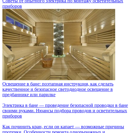
Советы от опытного электрика по монтажу осветительных
приборов
Освещение в бане: поэтапная инструкция, как сделать
качественное и безопасное светодиодное освещение в
предбаннике или парилке
Электрика в бане — проведение безопасной проводки в бане
своими руками. Нюансы подбора проводов и осветительных
приборов
Как починить кран, если он капает — возможные причины
протечки. Особенности ремонта однорычажных и