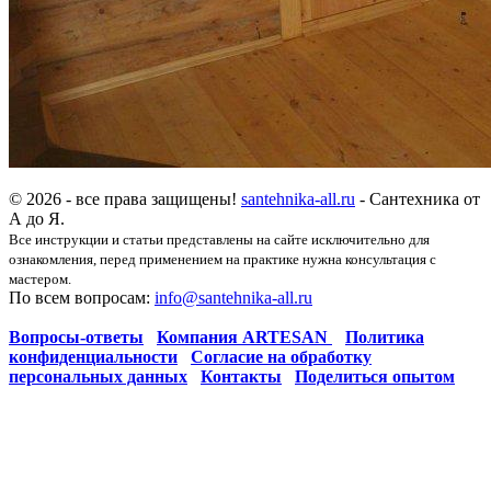
© 2026 - все права защищены!
santehnika-all.ru
- Сантехника от
А до Я.
Все инструкции и статьи представлены на сайте исключительно для
ознакомления, перед применением на практике нужна консультация с
мастером.
По всем вопросам:
info@santehnika-all.ru
Вопросы-ответы
Компания ARTESAN
Политика
конфиденциальности
Согласие на обработку
персональных данных
Контакты
Поделиться опытом