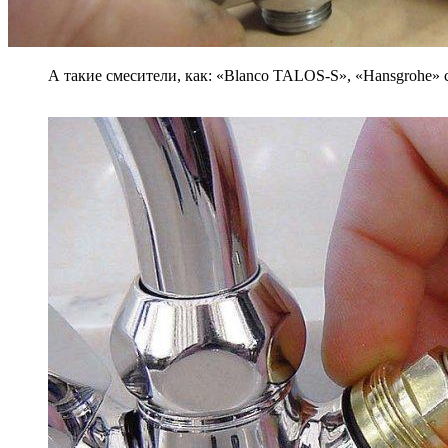
А такие смесители, как: «Blanco TALOS-S», «Hansgrohe»