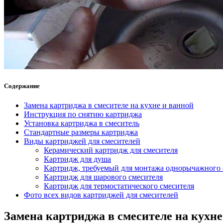
Содержание
Замена картриджа в смесителе на кухне и ванной
Инструкция по снятию картриджа
Установка картриджа в смеситель
Стандартные размеры картриджа
Виды картриджей для смесителей
Керамический картридж для смесителя
Картридж для душа
Картридж, требуемый для монтажа однорычажного 
Картридж для шарового смесителя
Картридж для термостатического смесителя
Фото всех видов картриджей для смесителей
Замена картриджа в смесителе на кухне