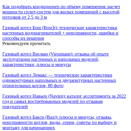
Как подобрать кондиционер по объему помещения: расчет
мощности сплит-систем для жилых помещений с высотой
потолков от 2,5 до 3 м
Газовый котел Бош (Bosch): технические характеристики
настенных водонагревателей + неисправности, ошибки и
способы их решения
Рекомендуем прочитать
Газовый котел Висман (Viessmann): отзывы об опыте
эксплуатации настенных и напольных моделей,
характеристики, плюсы и минусы
Газовый котел Лемакс — технические характеристики
одноконтурных напольных и двухконтурных настенных
отопительных котлов, 80 фото
Газовый котел Навьен (Navien): каталог ассортимента за 2022
год и самых востребованных моделей по отзывам
покупателей
Газовый котел Бакси (Baxi): плюсы и минусы, отзывы,
неисправности котлов, виды, серии, советы по выбору и
монтажу для начинающих