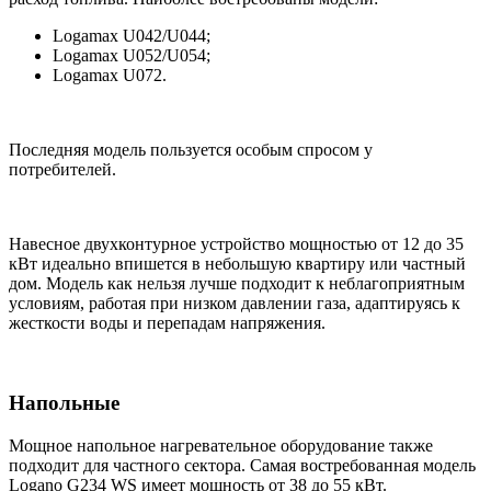
Logamax U042/U044;
Logamax U052/U054;
Logamax U072.
Последняя модель пользуется особым спросом у
потребителей.
Навесное двухконтурное устройство мощностью от 12 до 35
кВт идеально впишется в небольшую квартиру или частный
дом. Модель как нельзя лучше подходит к неблагоприятным
условиям, работая при низком давлении газа, адаптируясь к
жесткости воды и перепадам напряжения.
Напольные
Мощное напольное нагревательное оборудование также
подходит для частного сектора. Самая востребованная модель
Logano G234 WS имеет мощность от 38 до 55 кВт.