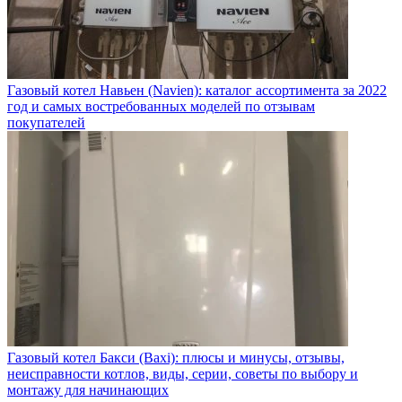
Газовый котел Навьен (Navien): каталог ассортимента за 2022
год и самых востребованных моделей по отзывам
покупателей
Газовый котел Бакси (Baxi): плюсы и минусы, отзывы,
неисправности котлов, виды, серии, советы по выбору и
монтажу для начинающих