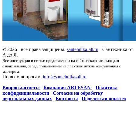
© 2026 - все права защищены!
santehnika-all.ru
- Сантехника от
А до Я.
Все инструкции и статьи представлены на сайте исключительно для
ознакомления, перед применением на практике нужна консультация с
мастером.
По всем вопросам:
info@santehnika-all.ru
Вопросы-ответы
Компания ARTESAN
Политика
конфиденциальности
Согласие на обработку
персональных данных
Контакты
Поделиться опытом